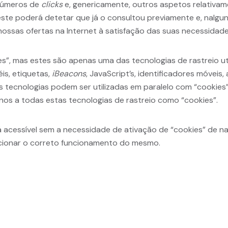
s números de
clicks
e, genericamente, outros aspetos relativame
 este poderá detetar que já o consultou previamente e, nal
nossas ofertas na Internet à satisfação das suas necessidade
es”, mas estes são apenas uma das tecnologias de rastreio ut
éis, etiquetas,
iBeacons
, JavaScript’s, identificadores móvei
as tecnologias podem ser utilizadas em paralelo com “cookies”
o-nos a todas estas tecnologias de rastreio como “cookies”.
cessível sem a necessidade de ativação de “cookies” de nat
cionar o correto funcionamento do mesmo.