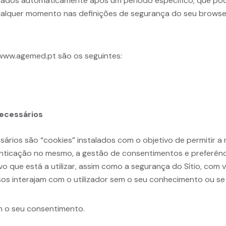
inados automaticamente após um período específico, que pod
qualquer momento nas definições de segurança do seu browse
 www.agemed.pt são os seguintes:
ecessários
ários são “cookies” instalados com o objetivo de permitir a n
tenticação no mesmo, a gestão de consentimentos e preferên
ivo que está a utilizar, assim como a segurança do Sítio, com
osos interajam com o utilizador sem o seu conhecimento ou se
m o seu consentimento.